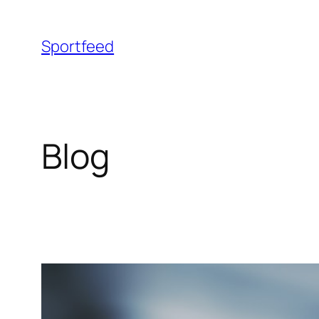
Ga
naar
Sportfeed
de
inhoud
Blog