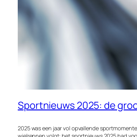
Sportnieuws 2025: de groo
2025 was een jaar vol opvallende sportmomenten,
wielrennen volgt: het sportnieuws 2025 had voor