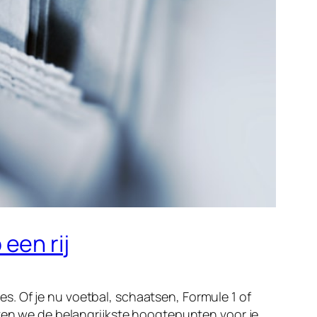
een rij
. Of je nu voetbal, schaatsen, Formule 1 of
tten we de belangrijkste hoogtepunten voor je