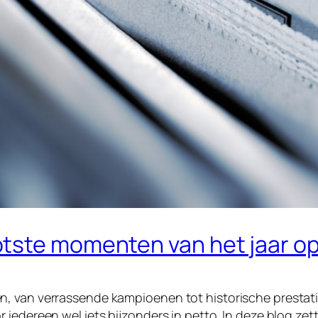
tste momenten van het jaar op 
 van verrassende kampioenen tot historische prestaties
 iedereen wel iets bijzonders in petto. In deze blog ze