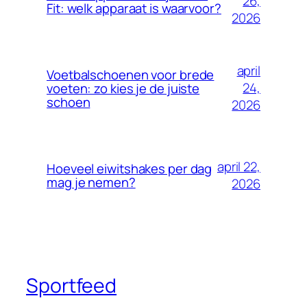
26,
Fit: welk apparaat is waarvoor?
2026
april
Voetbalschoenen voor brede
24,
voeten: zo kies je de juiste
schoen
2026
april 22,
Hoeveel eiwitshakes per dag
mag je nemen?
2026
Sportfeed