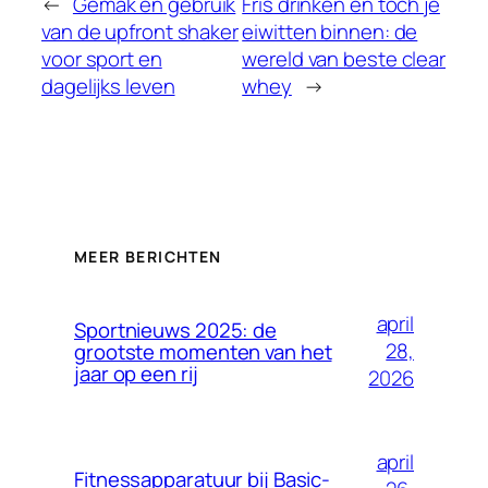
←
Gemak en gebruik
Fris drinken en toch je
van de upfront shaker
eiwitten binnen: de
voor sport en
wereld van beste clear
dagelijks leven
whey
→
MEER BERICHTEN
april
Sportnieuws 2025: de
28,
grootste momenten van het
jaar op een rij
2026
april
Fitnessapparatuur bij Basic-