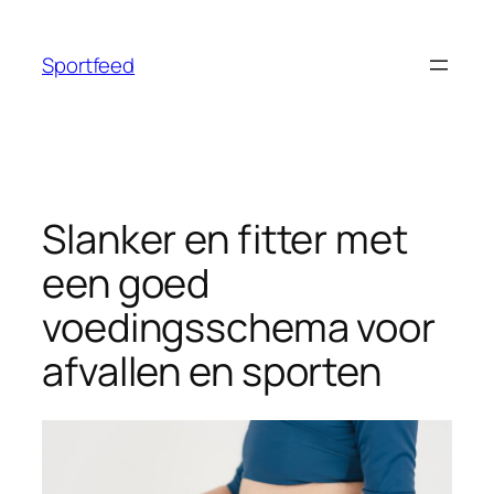
Ga
naar
Sportfeed
de
inhoud
Slanker en fitter met
een goed
voedingsschema voor
afvallen en sporten