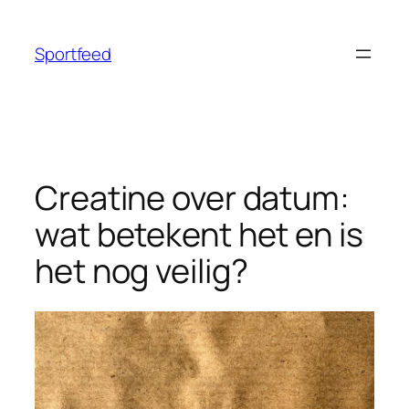
Ga
naar
Sportfeed
de
inhoud
Creatine over datum:
wat betekent het en is
het nog veilig?