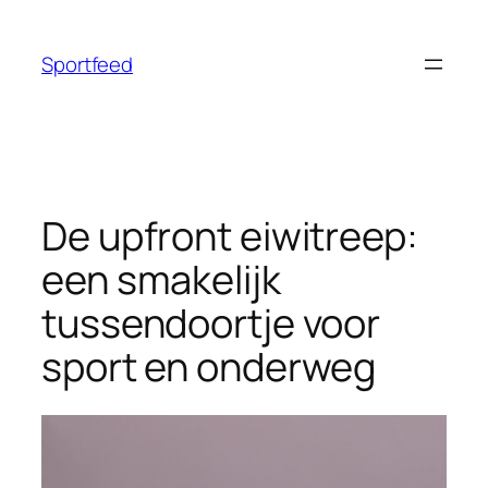
Ga
naar
Sportfeed
de
inhoud
De upfront eiwitreep:
een smakelijk
tussendoortje voor
sport en onderweg