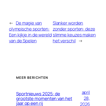
←
De magie van
Slanker worden
olympische sporten:
zonder sporten: deze
Een kijkje in de wereld
slimme keuzes maken
van de Spelen
het verschil
→
MEER BERICHTEN
april
Sportnieuws 2025: de
28,
grootste momenten van het
jaar op een rij
2026